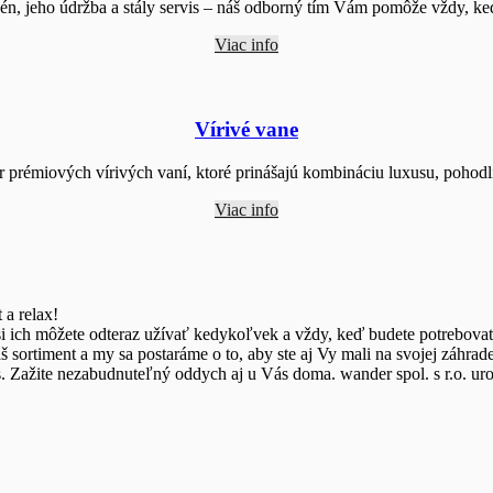
zén, jeho údržba a stály servis – náš odborný tím Vám pomôže vždy, ke
Viac info
Vírivé vane
 prémiových vírivých vaní, ktoré prinášajú kombináciu luxusu, pohodli
Viac info
 a relax!
 ich môžete odteraz užívať kedykoľvek a vždy, keď budete potrebovať d
 sortiment a my sa postaráme o to, aby ste aj Vy mali na svojej záhrade
ness. Zažite nezabudnuteľný oddych aj u Vás doma. wander spol. s r.o. u