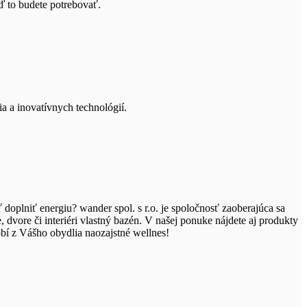
ď to budete potrebovať.
a a inovatívnych technológií.
oplniť energiu? wander spol. s r.o. je spoločnosť zaoberajúca sa
, dvore či interiéri vlastný bazén. V našej ponuke nájdete aj produkty
robí z Vášho obydlia naozajstné wellnes!