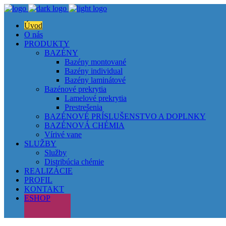
Úvod
O nás
PRODUKTY
BAZÉNY
Bazény montované
Bazény individual
Bazény laminátové
Bazénové prekrytia
Lamelové prekrytia
Prestrešenia
BAZÉNOVÉ PRÍSLUŠENSTVO A DOPLNKY
BAZÉNOVÁ CHÉMIA
Vírivé vane
SLUŽBY
Služby
Distribúcia chémie
REALIZÁCIE
PROFIL
KONTAKT
ESHOP