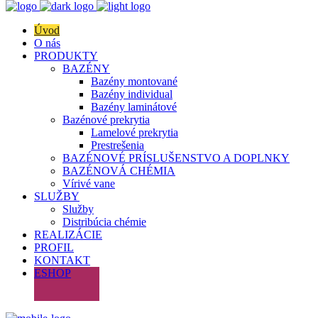
Úvod
O nás
PRODUKTY
BAZÉNY
Bazény montované
Bazény individual
Bazény laminátové
Bazénové prekrytia
Lamelové prekrytia
Prestrešenia
BAZÉNOVÉ PRÍSLUŠENSTVO A DOPLNKY
BAZÉNOVÁ CHÉMIA
Vírivé vane
SLUŽBY
Služby
Distribúcia chémie
REALIZÁCIE
PROFIL
KONTAKT
ESHOP