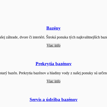
Bazény
ašej záhrade, dvore či interiéri. Široká ponuka tých najkvalitnejších ba
Viac info
Prekrytia bazénov
tarý bazén. Prekrytia bazénov a hladiny vody z našej ponuky sú urče
Viac info
Servis a údržba bazénov