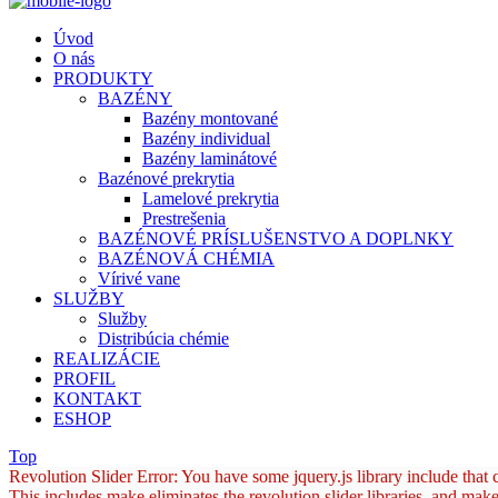
Úvod
O nás
PRODUKTY
BAZÉNY
Bazény montované
Bazény individual
Bazény laminátové
Bazénové prekrytia
Lamelové prekrytia
Prestrešenia
BAZÉNOVÉ PRÍSLUŠENSTVO A DOPLNKY
BAZÉNOVÁ CHÉMIA
Vírivé vane
SLUŽBY
Služby
Distribúcia chémie
REALIZÁCIE
PROFIL
KONTAKT
ESHOP
Top
Revolution Slider Error: You have some jquery.js library include that co
This includes make eliminates the revolution slider libraries, and make