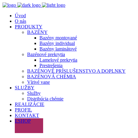
Úvod
O nás
PRODUKTY
BAZÉNY
Bazény montované
Bazény individual
Bazény laminátové
Bazénové prekrytia
Lamelové prekrytia
Prestrešenia
BAZÉNOVÉ PRÍSLUŠENSTVO A DOPLNKY
BAZÉNOVÁ CHÉMIA
Vírivé vane
SLUŽBY
Služby
Distribúcia chémie
REALIZÁCIE
PROFIL
KONTAKT
ESHOP