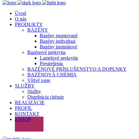
Úvod
O nás
PRODUKTY
BAZÉNY
Bazény montované
Bazény individual
Bazény laminátové
Bazénové prekrytia
Lamelové prekrytia
Prestrešenia
BAZÉNOVÉ PRÍSLUŠENSTVO A DOPLNKY
BAZÉNOVÁ CHÉMIA
Vírivé vane
SLUŽBY
Služby
Distribúcia chémie
REALIZÁCIE
PROFIL
KONTAKT
ESHOP