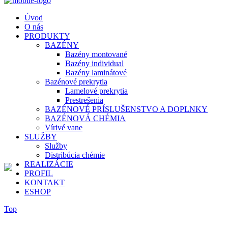
Úvod
O nás
PRODUKTY
BAZÉNY
Bazény montované
Bazény individual
Bazény laminátové
Bazénové prekrytia
Lamelové prekrytia
Prestrešenia
BAZÉNOVÉ PRÍSLUŠENSTVO A DOPLNKY
BAZÉNOVÁ CHÉMIA
Vírivé vane
SLUŽBY
Služby
Distribúcia chémie
REALIZÁCIE
PROFIL
KONTAKT
ESHOP
Top