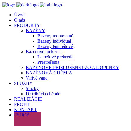
Úvod
O nás
PRODUKTY
BAZÉNY
Bazény montované
Bazény individual
Bazény laminátové
Bazénové prekrytia
Lamelové prekrytia
Prestrešenia
BAZÉNOVÉ PRÍSLUŠENSTVO A DOPLNKY
BAZÉNOVÁ CHÉMIA
Vírivé vane
SLUŽBY
Služby
Distribúcia chémie
REALIZÁCIE
PROFIL
KONTAKT
ESHOP