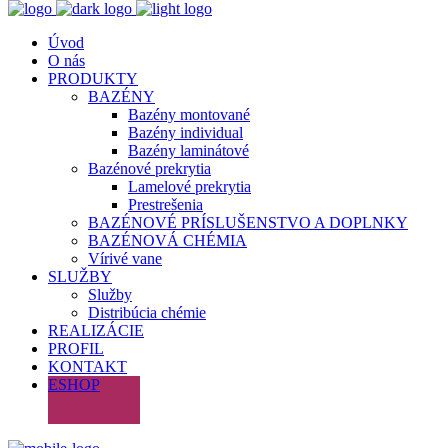
Úvod
O nás
PRODUKTY
BAZÉNY
Bazény montované
Bazény individual
Bazény laminátové
Bazénové prekrytia
Lamelové prekrytia
Prestrešenia
BAZÉNOVÉ PRÍSLUŠENSTVO A DOPLNKY
BAZÉNOVÁ CHÉMIA
Vírivé vane
SLUŽBY
Služby
Distribúcia chémie
REALIZÁCIE
PROFIL
KONTAKT
ESHOP