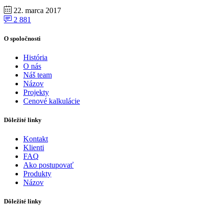
22. marca 2017
2 881
O spoločnosti
História
O nás
Náš team
Názov
Projekty
Cenové kalkulácie
Dôležité linky
Kontakt
Klienti
FAQ
Ako postupovať
Produkty
Názov
Dôležité linky